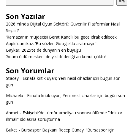
Ara
Son Yazılar
2026 Yılında Dijital Oyun Sektörü: Güvenilir Platformlar Nasıl
Seçilir?
‘Ramazan’ın müjdecisi Berat Kandili bu gece idrak edilecek
Apple’dan ikaz: ‘Bu sözleri Google’da aratmayın’
Baykar, 2025’te de dünyanın en büyüğü
‘Adam öldü meskeni de yıkıldı’ dediği an konut çöktü!
Son Yorumlar
Stacey
-
Esnafa kritik uyarı; Yeni nesil cihazlar için bugün son
gün
Michaela
-
Esnafa kritik uyarı; Yeni nesil cihazlar için bugün son
gün
Ahmet
-
Eskişehir’de tümör ameliyatı sonrası ölümde “doktor
ihmali” iddiasına soruşturma
Buket
-
Bursaspor Başkanı Recep Günay: “Bursaspor için