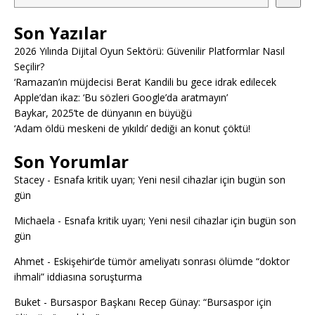
Son Yazılar
2026 Yılında Dijital Oyun Sektörü: Güvenilir Platformlar Nasıl
Seçilir?
‘Ramazan’ın müjdecisi Berat Kandili bu gece idrak edilecek
Apple’dan ikaz: ‘Bu sözleri Google’da aratmayın’
Baykar, 2025’te de dünyanın en büyüğü
‘Adam öldü meskeni de yıkıldı’ dediği an konut çöktü!
Son Yorumlar
Stacey
-
Esnafa kritik uyarı; Yeni nesil cihazlar için bugün son
gün
Michaela
-
Esnafa kritik uyarı; Yeni nesil cihazlar için bugün son
gün
Ahmet
-
Eskişehir’de tümör ameliyatı sonrası ölümde “doktor
ihmali” iddiasına soruşturma
Buket
-
Bursaspor Başkanı Recep Günay: “Bursaspor için