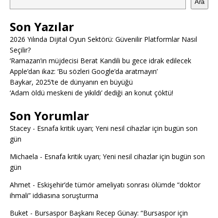
Ara
Son Yazılar
2026 Yılında Dijital Oyun Sektörü: Güvenilir Platformlar Nasıl
Seçilir?
‘Ramazan’ın müjdecisi Berat Kandili bu gece idrak edilecek
Apple’dan ikaz: ‘Bu sözleri Google’da aratmayın’
Baykar, 2025’te de dünyanın en büyüğü
‘Adam öldü meskeni de yıkıldı’ dediği an konut çöktü!
Son Yorumlar
Stacey
-
Esnafa kritik uyarı; Yeni nesil cihazlar için bugün son
gün
Michaela
-
Esnafa kritik uyarı; Yeni nesil cihazlar için bugün son
gün
Ahmet
-
Eskişehir’de tümör ameliyatı sonrası ölümde “doktor
ihmali” iddiasına soruşturma
Buket
-
Bursaspor Başkanı Recep Günay: “Bursaspor için