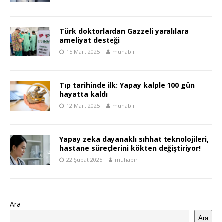
Türk doktorlardan Gazzeli yaralılara
ameliyat desteği
15 Mart 2025
muhabir
Tıp tarihinde ilk: Yapay kalple 100 gün
hayatta kaldı
12 Mart 2025
muhabir
Yapay zeka dayanaklı sıhhat teknolojileri,
hastane süreçlerini kökten değiştiriyor!
22 Şubat 2025
muhabir
Ara
Ara