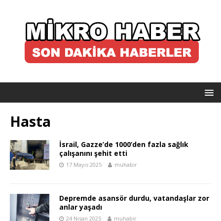
Hasta
İsrail, Gazze’de 1000’den fazla sağlık
çalışanını şehit etti
17 Mayıs 2025
muhabir
Depremde asansör durdu, vatandaşlar zor
anlar yaşadı
24 Nisan 2025
muhabir