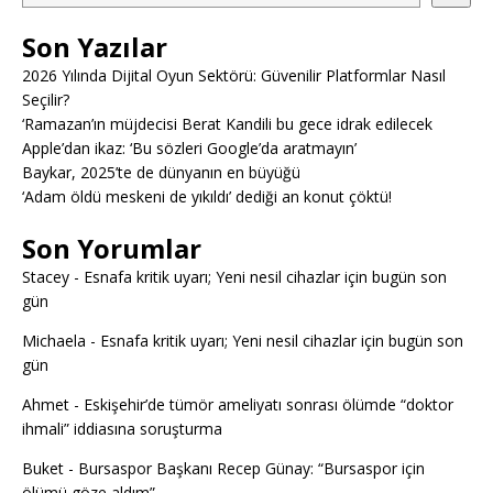
Son Yazılar
2026 Yılında Dijital Oyun Sektörü: Güvenilir Platformlar Nasıl
Seçilir?
‘Ramazan’ın müjdecisi Berat Kandili bu gece idrak edilecek
Apple’dan ikaz: ‘Bu sözleri Google’da aratmayın’
Baykar, 2025’te de dünyanın en büyüğü
‘Adam öldü meskeni de yıkıldı’ dediği an konut çöktü!
Son Yorumlar
Stacey
-
Esnafa kritik uyarı; Yeni nesil cihazlar için bugün son
gün
Michaela
-
Esnafa kritik uyarı; Yeni nesil cihazlar için bugün son
gün
Ahmet
-
Eskişehir’de tümör ameliyatı sonrası ölümde “doktor
ihmali” iddiasına soruşturma
Buket
-
Bursaspor Başkanı Recep Günay: “Bursaspor için
ölümü göze aldım”