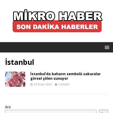
İstanbul
İstanbul’da baharın sembolü sakuralar
görsel şölen sunuyor
24 Nisan 2025
muhabir
Ara