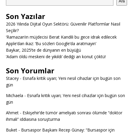
Ara
Son Yazılar
2026 Yılında Dijital Oyun Sektörü: Güvenilir Platformlar Nasıl
Seçilir?
‘Ramazan’ın müjdecisi Berat Kandili bu gece idrak edilecek
Apple’dan ikaz: ‘Bu sözleri Google’da aratmayın’
Baykar, 2025’te de dünyanın en büyüğü
‘Adam öldü meskeni de yıkıldı’ dediği an konut çöktü!
Son Yorumlar
Stacey
-
Esnafa kritik uyarı; Yeni nesil cihazlar için bugün son
gün
Michaela
-
Esnafa kritik uyarı; Yeni nesil cihazlar için bugün son
gün
Ahmet
-
Eskişehir’de tümör ameliyatı sonrası ölümde “doktor
ihmali” iddiasına soruşturma
Buket
-
Bursaspor Başkanı Recep Günay: “Bursaspor için