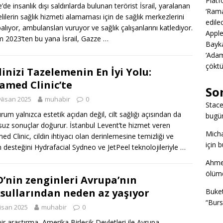
Platf
de insanlık dışı saldırılarda bulunan terörist İsrail, yaralanan
‘Rama
lilerin sağlık hizmeti alamaması için de sağlık merkezlerini
edile
lıyor, ambulansları vuruyor ve sağlık çalışanlarını katlediyor.
Apple
m 2023’ten bu yana İsrail, Gazze …
Bayka
‘Adam
çöktü
dinizi Tazelemenin En İyi Yolu:
amed Clinic’te
So
Nisan 2025
muhabir
0
Stac
rum yalnızca estetik açıdan değil, cilt sağlığı açısından da
bugü
uz sonuçlar doğurur. İstanbul Levent’te hizmet veren
Mich
ed Clinic, cildin ihtiyacı olan derinlemesine temizliği ve
için 
 desteğini Hydrafacial Sydneo ve JetPeel teknolojileriyle …
Ahme
ölümd
’nin zenginleri Avrupa’nın
sullarından neden az yaşıyor
Buke
“Burs
isan 2025
muhabir
0
bir araştırma, Amerika Birleşik Devletleri ile Avrupa