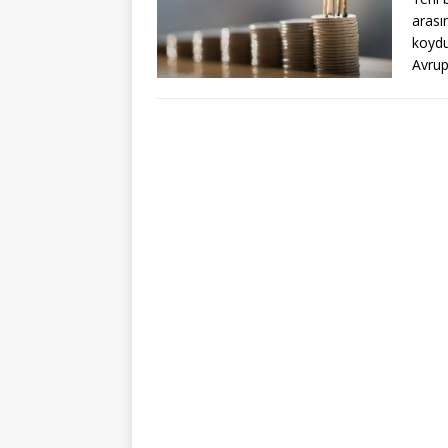
arası
koydu
Avrup