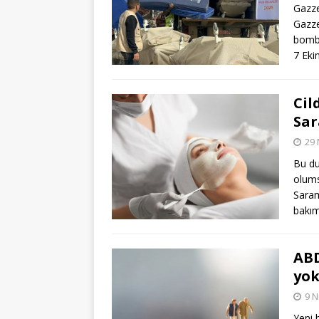
Gazze’
Gazze
bomba
7 Eki
Cil
Sar
29 
Bu du
olums
Saram
bakım
ABD
yok
9 N
Yeni 