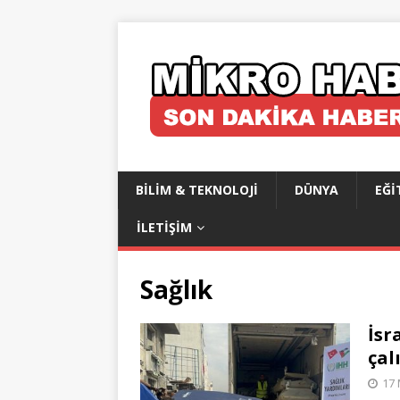
BILIM & TEKNOLOJI
DÜNYA
EĞI
İLETIŞIM
Sağlık
İsr
çal
17 