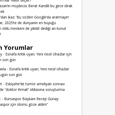
ormlar Nasıl Seçilir?
zan’ın müjdecisi Berat Kandili bu gece idrak
cek
’dan ikaz: ‘Bu sözleri Google’da aratmayın’
r, 2025’te de dünyanın en büyüğü
 öldü meskeni de yıkıldı’ dediği an konut
!
n Yorumlar
ey
-
Esnafa kritik uyarı; Yeni nesil cihazlar için
n son gün
aela
-
Esnafa kritik uyarı; Yeni nesil cihazlar
bugün son gün
t
-
Eskişehir’de tümör ameliyatı sonrası
e “doktor ihmali” iddiasına soruşturma
t
-
Bursaspor Başkanı Recep Günay:
aspor için ölümü göze aldım”