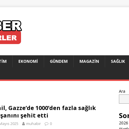
TIM
EKONOMI
GÜNDEM
MAGAZIN
SAĞLIK
Ara
ail, Gazze’de 1000’den fazla sağlık
So
ışanını şehit etti
2026 
Mayıs 2025
muhabir
0