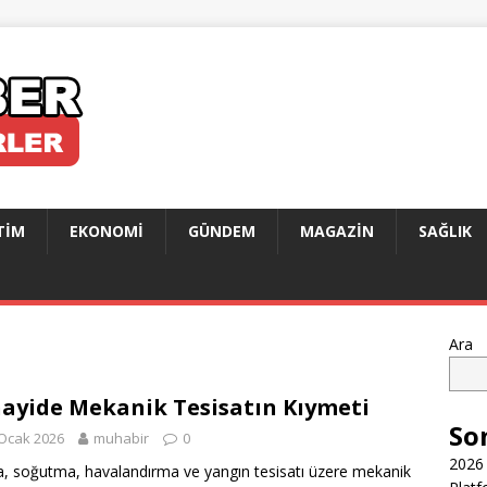
TIM
EKONOMI
GÜNDEM
MAGAZIN
SAĞLIK
Ara
ayide Mekanik Tesisatın Kıymeti
So
Ocak 2026
muhabir
0
2026 
a, soğutma, havalandırma ve yangın tesisatı üzere mekanik