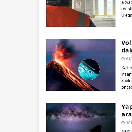
altyap
mebla
üreti
Vol
dak
6 M
Kalif
insanl
kablo
önced
Yap
ar
10 
ABD U