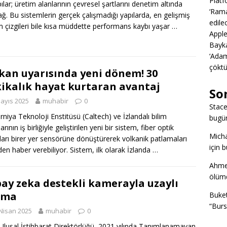
Platf
ılar; üretim alanlarının çevresel şartlarını denetim altında
‘Rama
ğ. Bu sistemlerin gerçek çalışmadığı yapılarda, en gelişmiş
edile
m çizgileri bile kısa müddette performans kaybı yaşar …
Apple
Bayka
‘Adam
çöktü
kan uyarısında yeni dönem! 30
ikalık hayat kurtaran avantaj
So
ayıs 2025
muhabir
0
Stac
orniya Teknoloji Enstitüsü (Caltech) ve İzlandalı bilim
bugü
arının iş birliğiyle geliştirilen yeni bir sistem, fiber optik
Mich
ları birer yer sensörüne dönüştürerek volkanik patlamaları
için 
en haber verebiliyor. Sistem, ilk olarak İzlanda …
Ahme
ölümd
ay zeka destekli kamerayla uzaylı
ama
Buke
“Burs
Nisan 2025
muhabir
0
lusal İstihbarat Direktörlüğü, 2021 yılında Tanımlanamayan