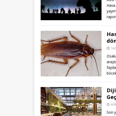
Hava O
yayım
rapor
Ham
dön
14 
Osaka
araşt
fayda
böcek
Dij
Geç
4 M
Son y