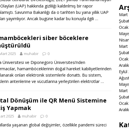
Ar
layları (UAP) hakkında gizliliği kaldırılmış bir rapor
lamıştı. Savunma Bakanlığı da o tarihten bu yana yıllık UAP
Mart
ları yayımlıyor. Ancak bugüne kadar bu konuyla ilgili …
Şuba
Ocak
Mayı
amböcekleri siber böceklere
Nisa
üştürüldü
Mart
Şuba
Mart 2025
muhabir
0
Ocak
 Üniversitesi ve Diponegoro Üniversitesi’nden
Aralı
ırmacılar, hamamböceklerinin doğal hareket kabiliyetlerinden
Eylül
lanarak onları elektronik sistemlerle donattı. Bu sistem,
Ağus
lerin antenlerine ve vücutlarına yerleştirilen elektrotlar …
Mayı
Mart
Şuba
ital Dönüşüm ile QR Menü Sistemine
Ocak
iş Yapmak
Aralı
art 2025
muhabir
0
Ka
ıllarda yaşanan global değişimler, özellikle pandemi süreci