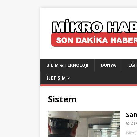
BILIM & TEKNOLOJI
DÜNYA
EĞI
İLETIŞIM
Sistem
San
21 
Isıtm