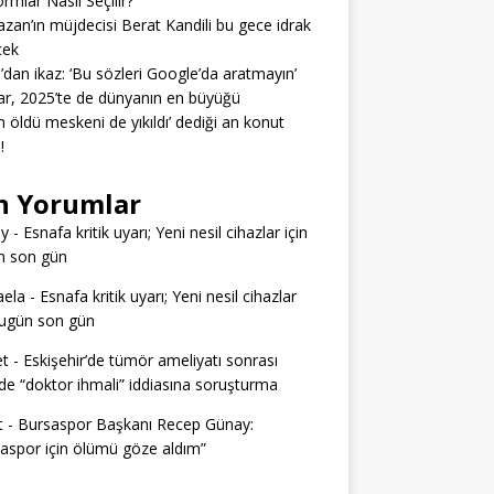
ormlar Nasıl Seçilir?
zan’ın müjdecisi Berat Kandili bu gece idrak
cek
’dan ikaz: ‘Bu sözleri Google’da aratmayın’
r, 2025’te de dünyanın en büyüğü
 öldü meskeni de yıkıldı’ dediği an konut
!
n Yorumlar
ey
-
Esnafa kritik uyarı; Yeni nesil cihazlar için
n son gün
aela
-
Esnafa kritik uyarı; Yeni nesil cihazlar
bugün son gün
t
-
Eskişehir’de tümör ameliyatı sonrası
e “doktor ihmali” iddiasına soruşturma
t
-
Bursaspor Başkanı Recep Günay:
aspor için ölümü göze aldım”