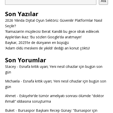
Ara
Son Yazılar
2026 Yılında Dijital Oyun Sektörü: Güvenilir Platformlar Nasıl
Seçilir?
‘Ramazan’ın müjdecisi Berat Kandili bu gece idrak edilecek
Apple’dan ikaz: ‘Bu sözleri Google’da aratmayın’
Baykar, 2025’te de dünyanın en büyüğü
‘Adam öldü meskeni de yıkıldı’ dediği an konut çöktü!
Son Yorumlar
Stacey
-
Esnafa kritik uyarı; Yeni nesil cihazlar için bugün son
gün
Michaela
-
Esnafa kritik uyarı; Yeni nesil cihazlar için bugün son
gün
Ahmet
-
Eskişehir’de tümör ameliyatı sonrası ölümde “doktor
ihmali” iddiasına soruşturma
Buket
-
Bursaspor Başkanı Recep Günay: “Bursaspor için