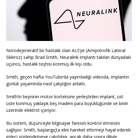
Nörodejeneratif bir hastalık olan ALS’ye (Amiyotrofik Lateral
Skleroz) sahip Brad Smith, Neuralink implantı takılan dünyadaki
üçüncü, hastalık teşhisi konmuş ilk kişi oldu.
Smith, geçen hafta YouTube’da yayımladığı videoda, implantın
günlük yaşamında nasıl çalıştığını anlattı.
Smith’in beyninin motor korteksine yerleştirilen implant, üst
üste konmuş yaklaşık beş madeni para büyüklüğünde ve binin
üzerinde elektrot içeriyor.
Bu sistem, düşünceyle bilgisayar faresini kontrol etmesini
sağlıyor. Smith, başlangıçta elini hareket ettirmeyi hayal ederek
imleci yönlendirmeye çalıştığını, ancak daha sonra diliyle