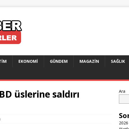
TIM
EKONOMI
GÜNDEM
MAGAZIN
SAĞLIK
BD üslerine saldırı
Ara
So
0
2026 