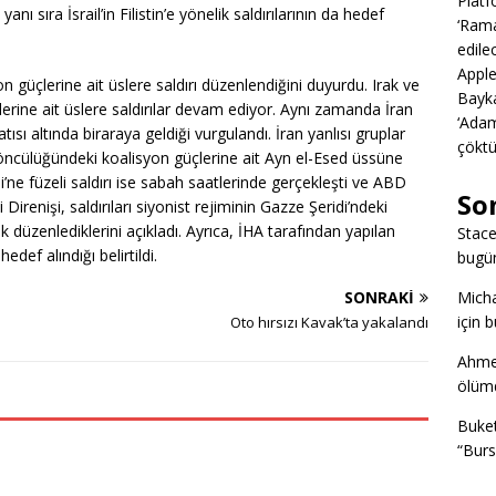
Platf
nı sıra İsrail’in Filistin’e yönelik saldırılarının da hedef
‘Rama
edile
Apple
on güçlerine ait üslere saldırı düzenlendiğini duyurdu. Irak ve
Bayka
rine ait üslere saldırılar devam ediyor. Aynı zamanda İran
‘Adam
 çatısı altında biraraya geldiği vurgulandı. İran yanlısı gruplar
çöktü
 öncülüğündeki koalisyon güçlerine ait Ayn el-Esed üssüne
si’ne füzeli saldırı ise sabah saatlerinde gerçekleşti ve ABD
So
Direnişi, saldırıları siyonist rejiminin Gazze Şeridi’ndeki
k düzenlediklerini açıkladı. Ayrıca, İHA tarafından yapılan
Stac
def alındığı belirtildi.
bugü
SONRAKI
Mich
için 
Oto hırsızı Kavak’ta yakalandı
Ahme
ölümd
Buke
“Burs