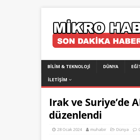
BILIM & TEKNOLOJI
DÜNYA
EĞI
İLETIŞIM
Irak ve Suriye’de A
düzenlendi
28 Ocak 2024
muhabir
Dünya