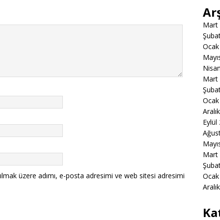
Ar
Mart
Şuba
Ocak
Mayı
Nisa
Mart
Şuba
Ocak
Aralı
Eylül
Ağus
Mayı
Mart
Şuba
ılmak üzere adımı, e-posta adresimi ve web sitesi adresimi
Ocak
Aralı
Ka