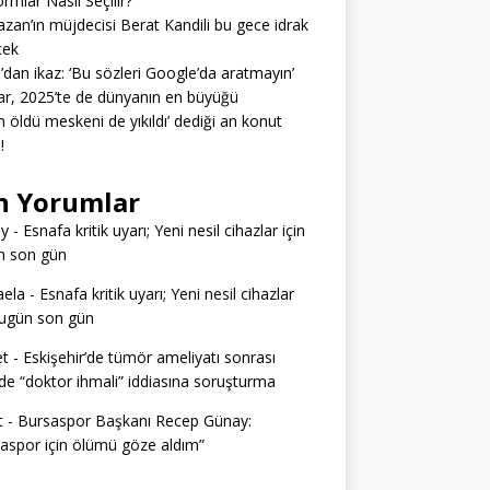
ormlar Nasıl Seçilir?
zan’ın müjdecisi Berat Kandili bu gece idrak
cek
’dan ikaz: ‘Bu sözleri Google’da aratmayın’
r, 2025’te de dünyanın en büyüğü
 öldü meskeni de yıkıldı’ dediği an konut
!
n Yorumlar
ey
-
Esnafa kritik uyarı; Yeni nesil cihazlar için
n son gün
aela
-
Esnafa kritik uyarı; Yeni nesil cihazlar
bugün son gün
t
-
Eskişehir’de tümör ameliyatı sonrası
e “doktor ihmali” iddiasına soruşturma
t
-
Bursaspor Başkanı Recep Günay:
aspor için ölümü göze aldım”