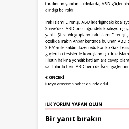
tarafından yapılan saldırılarda, ABD güçlerinin ya
alındığı belirtildi
Irak İslami Direnişi, ABD liderliğindeki koalisy
Suriye’deki ABD öncülüğündeki koalisyon güçle
yanlısı Şii silahlı grupların Irak İslami Direnişi
özellikle Irak’ın Anbar kentinde bulunan ABD
SİHA’lar ile saldırı düzenledi. Koniko Gaz Tesi
güçleri bu tesislerde konuşlanmıştı. Irak İslami 
Filistin halkına yönelik katliamlara cevap olara
saldırılarda hem ABD hem de İsrail güçlerinin he
ÖNCEKI
İHA’ya araştırma haber dalında ödül
İLK YORUM YAPAN OLUN
Bir yanıt bırakın