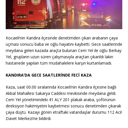
Kocaeli’nin Kandıra ilçesinde denetimden çıkan arabanın çaya
uçması sonucu baba ve oğlu hayatını kaybetti. Gece saatlerinde
meydana gelen kazada araçta bulunan Cem Yel ile oğlu Berkay
Yel, grupların uzun süren çalışmasıyla araçtan çıkarıldı lakin
hastanede yapılan tüm müdahalelere karşın kurtarılamadı.
KANDIRA’DA GECE SAATLERİNDE FECİ KAZA
Kaza, saat 00.00 sıralarında Kocaeli’nin Kandıra ilçesine bağlı
Akbal Mahallesi Sakarya Caddesi mevkisinde meydana geldi.
Cem Yel yönetimindeki 41 ALY 201 plakalı araba, şoförünün
direksiyon hakimiyetini kaybetmesi sonucu denetimden çıkarak
çaya düştü. Kazayı gören etraftaki vatandaşlar durumu 112 Acil
Davet Merkezi’ne bildirdi.