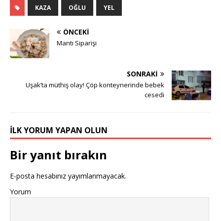
KAZA
OĞLU
YEL
ÖNCEKI
Mantı Siparişi
SONRAKI
Uşak’ta müthiş olay! Çöp konteynerinde bebek
cesedi
İLK YORUM YAPAN OLUN
Bir yanıt bırakın
E-posta hesabınız yayımlanmayacak.
Yorum