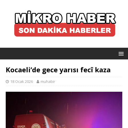
Kocaeli’de gece yarısı fecî kaza
18 Ocak 2026
muhabir