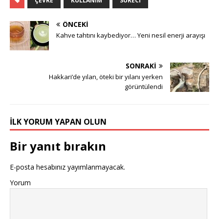
ÇEVRE
KULLANIM
SÜRECI
ÖNCEKI
Kahve tahtını kaybediyor… Yeni nesil enerji arayışı
SONRAKI
Hakkari’de yılan, öteki bir yılanı yerken
görüntülendi
İLK YORUM YAPAN OLUN
Bir yanıt bırakın
E-posta hesabınız yayımlanmayacak.
Yorum