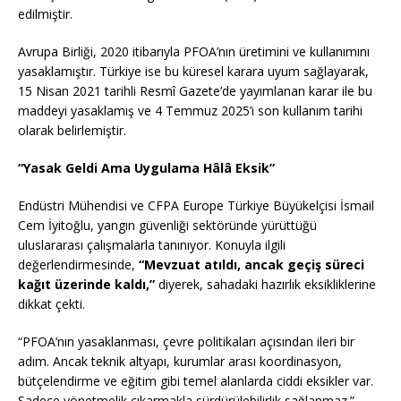
edilmiştir.
Avrupa Birliği, 2020 itibarıyla PFOA’nın üretimini ve kullanımını
yasaklamıştır. Türkiye ise bu küresel karara uyum sağlayarak,
15 Nisan 2021 tarihli Resmî Gazete’de yayımlanan karar ile bu
maddeyi yasaklamış ve 4 Temmuz 2025’i son kullanım tarihi
olarak belirlemiştir.
“Yasak Geldi Ama Uygulama Hâlâ Eksik”
Endüstri Mühendisi ve CFPA Europe Türkiye Büyükelçisi İsmail
Cem İyitoğlu, yangın güvenliği sektöründe yürüttüğü
uluslararası çalışmalarla tanınıyor. Konuyla ilgili
değerlendirmesinde,
“Mevzuat atıldı, ancak geçiş süreci
kağıt üzerinde kaldı,”
diyerek, sahadaki hazırlık eksikliklerine
dikkat çekti.
“PFOA’nın yasaklanması, çevre politikaları açısından ileri bir
adım. Ancak teknik altyapı, kurumlar arası koordinasyon,
bütçelendirme ve eğitim gibi temel alanlarda ciddi eksikler var.
Sadece yönetmelik çıkarmakla sürdürülebilirlik sağlanmaz.”