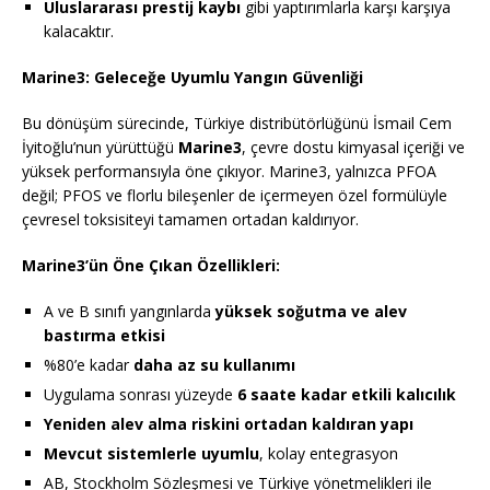
Uluslararası prestij kaybı
gibi yaptırımlarla karşı karşıya
kalacaktır.
Marine3: Geleceğe Uyumlu Yangın Güvenliği
Bu dönüşüm sürecinde, Türkiye distribütörlüğünü İsmail Cem
İyitoğlu’nun yürüttüğü
Marine3
, çevre dostu kimyasal içeriği ve
yüksek performansıyla öne çıkıyor. Marine3, yalnızca PFOA
değil; PFOS ve florlu bileşenler de içermeyen özel formülüyle
çevresel toksisiteyi tamamen ortadan kaldırıyor.
Marine3’ün Öne Çıkan Özellikleri:
A ve B sınıfı yangınlarda
yüksek soğutma ve alev
bastırma etkisi
%80’e kadar
daha az su kullanımı
Uygulama sonrası yüzeyde
6 saate kadar etkili kalıcılık
Yeniden alev alma riskini ortadan kaldıran yapı
Mevcut sistemlerle uyumlu
, kolay entegrasyon
AB, Stockholm Sözleşmesi ve Türkiye yönetmelikleri ile