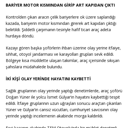
BARİYER MOTOR KISMINDAN GİRİP ART KAPIDAN ÇIKTI
Kontrolden çıkan aracın çelik bariyerlere ok üzere saplandığı
kazada, bariyerin motor kısmından girerek art kapıdan çıktığı
belirtildi. Şiddetli çarpmanın tesiriyle hafif ticari araç adeta
hurdaya döndü.
Kazayı gören başka şoförlerin ihbarı üzerine olay yerine itfaiye,
sıhhat, otoyol jandarması ve karayolları grupları sevk edildi.
Bölgeye kısa müddette ulaşan takımlar, araç içerisinde sıkışan
şahıslara müdahalede bulundu.
İKİ KİŞİ OLAY YERİNDE HAYATINI KAYBETTİ
Sağlık gruplarının olay yerinde yaptığı denetimlerde, araç şoförü
Doğan Yüner ile yolcu İsmet Gülyar’ın hayatını kaybettiği tespit
edildi. İtfaiye gruplarının uzun uğraşları sonucu araçtan çıkarılan
Yüner ve Gülyar’ın cansız vücutları, cumhuriyet savcısının olay
yerinde yaptığı incelemenin akabinde morga kaldırıldı.
Feci kazanın akabinde TEM Otoyolu’nda bir mühlet denetimli