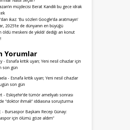
ormlar Nasıl Seçilir?
zan’ın müjdecisi Berat Kandili bu gece idrak
cek
’dan ikaz: ‘Bu sözleri Google’da aratmayın’
r, 2025’te de dünyanın en büyüğü
 öldü meskeni de yıkıldı’ dediği an konut
!
n Yorumlar
ey
-
Esnafa kritik uyarı; Yeni nesil cihazlar için
n son gün
aela
-
Esnafa kritik uyarı; Yeni nesil cihazlar
bugün son gün
t
-
Eskişehir’de tümör ameliyatı sonrası
e “doktor ihmali” iddiasına soruşturma
t
-
Bursaspor Başkanı Recep Günay:
aspor için ölümü göze aldım”