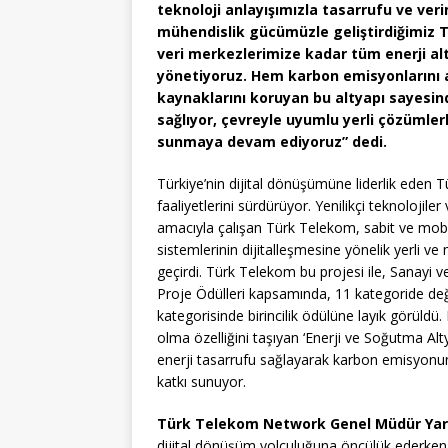
teknoloji anlayışımızla tasarrufu ve verim
mühendislik gücümüzle geliştirdiğimiz 
veri merkezlerimize kadar tüm enerji alty
yönetiyoruz. Hem karbon emisyonlarını a
kaynaklarını koruyan bu altyapı sayesi
sağlıyor, çevreyle uyumlu yerli çözümler
sunmaya devam ediyoruz
” dedi.
Türkiye’nin dijital dönüşümüne liderlik eden T
faaliyetlerini sürdürüyor. Yenilikçi teknolojile
amacıyla çalışan Türk Telekom, sabit ve mobi
sistemlerinin dijitalleşmesine yönelik yerli ve 
geçirdi. Türk Telekom bu projesi ile, Sanayi v
Proje Ödülleri kapsamında, 11 kategoride değ
kategorisinde birincilik ödülüne layık görüld
olma özelliğini taşıyan ‘Enerji ve Soğutma Al
enerji tasarrufu sağlayarak karbon emisyonun
katkı sunuyor.
Türk Telekom
Network Genel Müdür Yar
dijital dönüşüm yolculuğuna öncülük ederken, 