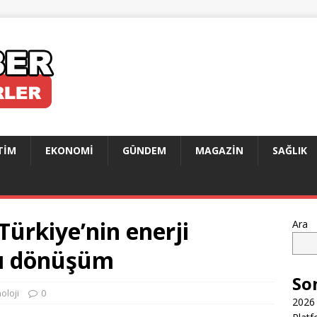
TIM
EKONOMI
GÜNDEM
MAGAZIN
SAĞLIK
ürkiye’nin enerji
Ara
ıllı dönüşüm
So
oloji
0
2026 