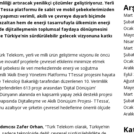
liliği artıracak yenilikçi çözümler geliştiriyoruz. Yerli
Ar
TTessa platformu ile sabit ve mobil şebekelerimizden
Mart
apımızı verimli, akıllı ve çevreye duyarlı biçimde
Şuba
zaltan hem de enerji tasarrufuyla ülkemizin enerji
Ocak
nde dijitalleşmenin toplumsal faydaya dönüşmesini
Mayı
le Türkiye’nin sürdürülebilir gelecek vizyonuna katkı
Nisa
Mart
Şuba
ürk Telekom, yerli ve milli ürün geliştirme vizyonu ile öncü
Ocak
r ve inovatif projelerle çevresel etkilerini minimize etmek
Aralı
l şebekesi ile veri merkezlerinde enerji ve soğutma
Eylül
milli ‘Akıllı Enerji Yönetimi Platformu TTessa’ projesini hayata
Ağus
e Teknoloji Bakanlığı tarafından düzenlenen 10. Verimlilik
Mayı
erlendirilen 613 proje arasından ‘Dijital Dönüşüm’
Mart
ü. Dünyanın alanında en kapsamlı yapay zekâ destekli projesi
Şuba
tyapısında Dijitalleşme ve Akıllı Dönüşüm Projesi- TTessa’,
Ocak
u azaltıyor ve şirketin çevresel hedeflerine önemli ölçüde
Aralı
dımcısı Zafer Orhan
, “Türk Telekom olarak, Türkiye’nin
Ka
sadece teknolojide değil; çevresel sürdürülebilirlikte de