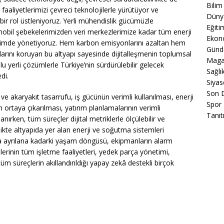
Bilim
faaliyetlerimizi çevreci teknolojilerle yürütüyor ve
Düny
bir rol üstleniyoruz. Yerli mühendislik gücümüzle
Eğiti
 mobil şebekelerimizden veri merkezlerimize kadar tüm enerji
Ekon
ı biçimde yönetiyoruz. Hem karbon emisyonlarını azaltan hem
Gün
larını koruyan bu altyapı sayesinde dijitalleşmenin toplumsal
Maga
 yerli çözümlerle Türkiye’nin sürdürülebilir gelecek
Sağlı
di.
Siyas
Son 
ik ve akaryakıt tasarrufu, iş gücünün verimli kullanılması, enerji
Spor
 ortaya çıkarılması, yatırım planlamalarının verimli
Tanıt
nırken, tüm süreçler dijital metriklerle ölçülebilir ve
irlikte altyapıda yer alan enerji ve soğutma sistemleri
a ayrılana kadarki yaşam döngüsü, ekipmanların alarm
erinin tüm işletme faaliyetleri, yedek parça yönetimi,
 tüm süreçlerin akıllandırıldığı yapay zekâ destekli birçok