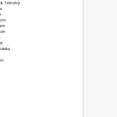
 & Teknoloji
a
m
omi
dem
zin
k
et
Dakika
ım