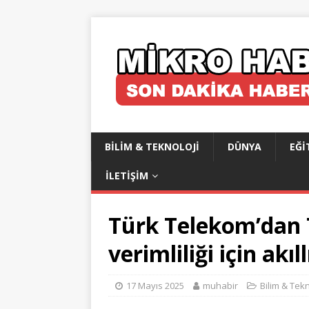
BILIM & TEKNOLOJI
DÜNYA
EĞI
İLETIŞIM
Türk Telekom’dan T
verimliliği için ak
17 Mayıs 2025
muhabir
Bilim & Tekn