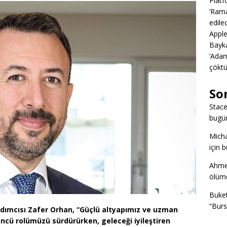
Platf
‘Rama
edile
Apple
Bayka
‘Adam
çöktü
So
Stac
bugü
Mich
için 
Ahme
ölümd
Buke
“Burs
ımcısı Zafer Orhan, “Güçlü altyapımız ve uzman
ncü rolümüzü sürdürürken, geleceği iyileştiren