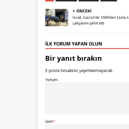
ÖNCEKI
İsrail, Gazze’de 1000’den fazla s
çalışanını şehit etti
İLK YORUM YAPAN OLUN
Bir yanıt bırakın
E-posta hesabınız yayımlanmayacak.
Yorum
İsim
*