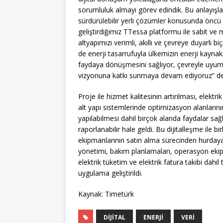
sorumluluk almayı görev edindik. Bu anlayışla 
sürdürülebilir yerli çözümler konusunda öncü 
geliştirdiğimiz TTessa platformu ile sabit ve
altyapımızı verimli, akıllı ve çevreye duyarl
de enerji tasarrufuyla ülkemizin enerji kaynak
faydaya dönüşmesini sağlıyor, çevreyle uyumlu
vizyonuna katkı sunmaya devam ediyoruz” de
Proje ile hizmet kalitesinin artırılması, elektr
alt yapı sistemlerinde optimizasyon alanlarının
yapılabilmesi dahil birçok alanda faydalar sağla
raporlanabilir hale geldi. Bu dijitalleşme ile b
ekipmanlarının satın alma sürecinden hurday
yönetimi, bakım planlamaları, operasyon ekipl
elektrik tüketim ve elektrik fatura takibi dahil
uygulama geliştirildi.
Kaynak: Timetürk
DIJITAL
ENERJI
VERI