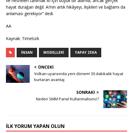
ve nesneleri tanımak AI için büyük bir adımdı, ancak gerçek
hayat durağan değil. AI’nin artık hikâyeyi, ilişkileri ve bağlamı da
anlaması gerekiyor” dedi.
AA
Kaynak: Timetürk
İNSAN
MODELLERI
YAPAY ZEKA
ÖNCEKI
Volkan uyarısında yeni dönem! 30 dakikalık hayat
kurtaran avantaj
SONRAKI
Neden SMM Panel Kullanmalısınız?
İLK YORUM YAPAN OLUN