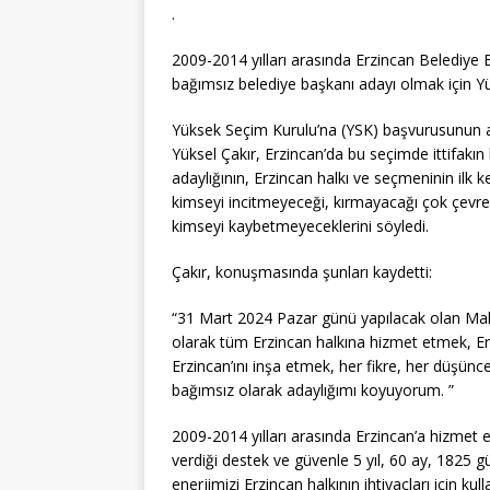
.
2009-2014 yılları arasında Erzincan Belediye 
bağımsız belediye başkanı adayı olmak için Y
Yüksek Seçim Kurulu’na (YSK) başvurusunun 
Yüksel Çakır, Erzincan’da bu seçimde ittifakı
adaylığının, Erzincan halkı ve seçmeninin ilk k
kimseyi incitmeyeceği, kırmayacağı çok çevrec
kimseyi kaybetmeyeceklerini söyledi.
Çakır, konuşmasında şunları kaydetti:
“31 Mart 2024 Pazar günü yapılacak olan Maha
olarak tüm Erzincan halkına hizmet etmek, Erzi
Erzincan’ını inşa etmek, her fikre, her düşünce
bağımsız olarak adaylığımı koyuyorum. ”
2009-2014 yılları arasında Erzincan’a hizmet 
verdiği destek ve güvenle 5 yıl, 60 ay, 1825 
enerjimizi Erzincan halkının ihtiyaçları için kull