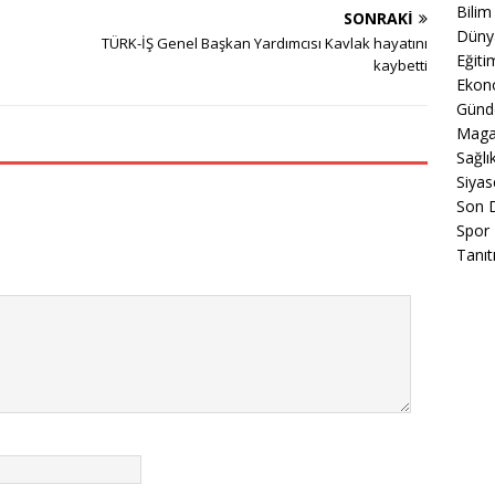
Bilim
SONRAKI
Düny
TÜRK-İŞ Genel Başkan Yardımcısı Kavlak hayatını
Eğiti
kaybetti
Ekon
Gün
Maga
Sağlı
Siyas
Son 
Spor
Tanıt