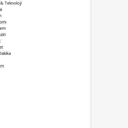
 & Teknoloji
a
m
omi
dem
zin
k
et
Dakika
ım