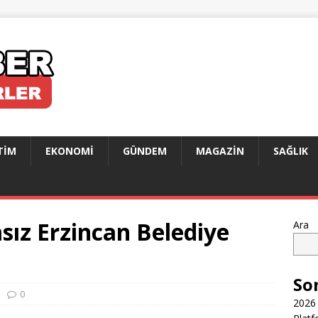
TIM
EKONOMI
GÜNDEM
MAGAZIN
SAĞLIK
sız Erzincan Belediye
Ara
So
0
2026 