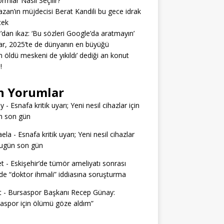
ormlar Nasıl Seçilir?
zan’ın müjdecisi Berat Kandili bu gece idrak
cek
’dan ikaz: ‘Bu sözleri Google’da aratmayın’
r, 2025’te de dünyanın en büyüğü
 öldü meskeni de yıkıldı’ dediği an konut
!
n Yorumlar
ey
-
Esnafa kritik uyarı; Yeni nesil cihazlar için
n son gün
aela
-
Esnafa kritik uyarı; Yeni nesil cihazlar
bugün son gün
t
-
Eskişehir’de tümör ameliyatı sonrası
e “doktor ihmali” iddiasına soruşturma
t
-
Bursaspor Başkanı Recep Günay:
aspor için ölümü göze aldım”