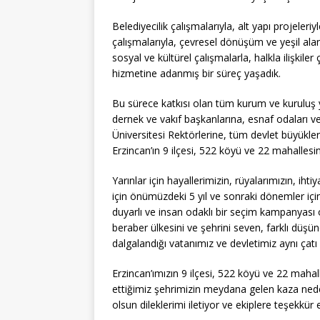
Belediyecilik çalışmalarıyla, alt yapı projeleriyl
çalışmalarıyla, çevresel dönüşüm ve yeşil ala
sosyal ve kültürel çalışmalarla, halkla ilişkile
hizmetine adanmış bir süreç yaşadık.
Bu sürece katkısı olan tüm kurum ve kuruluş yö
dernek ve vakıf başkanlarına, esnaf odaları ve
Üniversitesi Rektörlerine, tüm devlet büyükler
Erzincan’ın 9 ilçesi, 522 köyü ve 22 mahalle
Yarınlar için hayallerimizin, rüyalarımızın, ih
için önümüzdeki 5 yıl ve sonraki dönemler için
duyarlı ve insan odaklı bir seçim kampanyası ol
beraber ülkesini ve şehrini seven, farklı düşünc
dalgalandığı vatanımız ve devletimiz aynı çatı 
Erzincan’ımızın 9 ilçesi, 522 köyü ve 22 maha
ettiğimiz şehrimizin meydana gelen kaza neden
olsun dileklerimi iletiyor ve ekiplere teşekkür