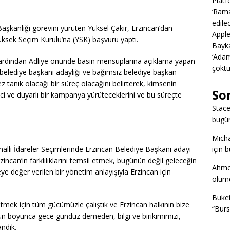
Platf
‘Rama
edile
Başkanlığı görevini yürüten Yüksel Çakır, Erzincan’dan
Apple
üksek Seçim Kurulu’na (YSK) başvuru yaptı.
Bayka
‘Adam
ardından Adliye önünde basın mensuplarına açıklama yapan
çöktü
n belediye başkanı adaylığı ve bağımsız belediye başkan
ez tanık olacağı bir süreç olacağını belirterek, kimsenin
So
i ve duyarlı bir kampanya yürüteceklerini ve bu süreçte
Stac
bugü
Mich
lli İdareler Seçimlerinde Erzincan Belediye Başkanı adayı
için 
ncan’ın farklılıklarını temsil etmek, bugünün değil geleceğin
Ahme
ye değer verilen bir yönetim anlayışıyla Erzincan için
ölümd
Buke
etmek için tüm gücümüzle çalıştık ve Erzincan halkının bize
“Burs
gün boyunca gece gündüz demeden, bilgi ve birikimimizi,
andık.