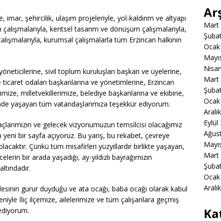
Ar
e, imar, şehircilik, ulaşım projeleriyle, yol-kaldırım ve altyapı
Mart
n çalışmalarıyla, kentsel tasarım ve dönüşüm çalışmalarıyla,
Şuba
r çalışmalarıyla, kurumsal çalışmalarla tüm Erzincan halkının
Ocak
Mayı
Nisa
neticilerine, sivil toplum kuruluşları başkan ve üyelerine,
Mart
 ticaret odaları başkanlarına ve yönetimlerine, Erzincan
Şuba
imize, milletvekillerimize, belediye başkanlarına ve ekibine,
Ocak
sinde yaşayan tüm vatandaşlarımıza teşekkür ediyorum.
Aralı
Eylül
tiyaçlarımızın ve gelecek vizyonumuzun temsilcisi olacağımız
Ağus
 yeni bir sayfa açıyoruz. Bu yarış, bu rekabet, çevreye
Mayı
acaktır. Çünkü tüm misafirleri yüzyıllardır birlikte yaşayan,
Mart
elerin bir arada yaşadığı, ay-yıldızlı bayrağımızın
Şuba
altındadır.
Ocak
Aralı
llesinin gurur duyduğu ve ata ocağı, baba ocağı olarak kabul
iyle İliç ilçemize, ailelerimize ve tüm çalışanlara geçmiş
Ka
 ediyorum.