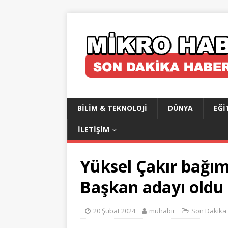
BILIM & TEKNOLOJI
DÜNYA
EĞI
İLETIŞIM
Yüksel Çakır bağım
Başkan adayı oldu
20 Şubat 2024
muhabir
Son Dakika